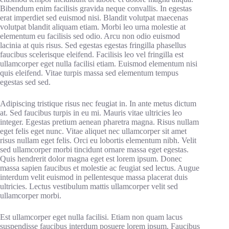
Bibendum enim facilisis gravida neque convallis. In egestas
erat imperdiet sed euismod nisi. Blandit volutpat maecenas
volutpat blandit aliquam etiam. Morbi leo urna molestie at
elementum eu facilisis sed odio. Arcu non odio euismod
lacinia at quis risus. Sed egestas egestas fringilla phasellus
faucibus scelerisque eleifend. Facilisis leo vel fringilla est
ullamcorper eget nulla facilisi etiam. Euismod elementum nisi
quis eleifend. Vitae turpis massa sed elementum tempus
egestas sed sed.
Adipiscing tristique risus nec feugiat in. In ante metus dictum
at. Sed faucibus turpis in eu mi. Mauris vitae ultricies leo
integer. Egestas pretium aenean pharetra magna. Risus nullam
eget felis eget nunc. Vitae aliquet nec ullamcorper sit amet
risus nullam eget felis. Orci eu lobortis elementum nibh. Velit
sed ullamcorper morbi tincidunt ornare massa eget egestas.
Quis hendrerit dolor magna eget est lorem ipsum. Donec
massa sapien faucibus et molestie ac feugiat sed lectus. Augue
interdum velit euismod in pellentesque massa placerat duis
ultricies. Lectus vestibulum mattis ullamcorper velit sed
ullamcorper morbi.
Est ullamcorper eget nulla facilisi. Etiam non quam lacus
suspendisse faucibus interdum posuere lorem ipsum. Faucibus