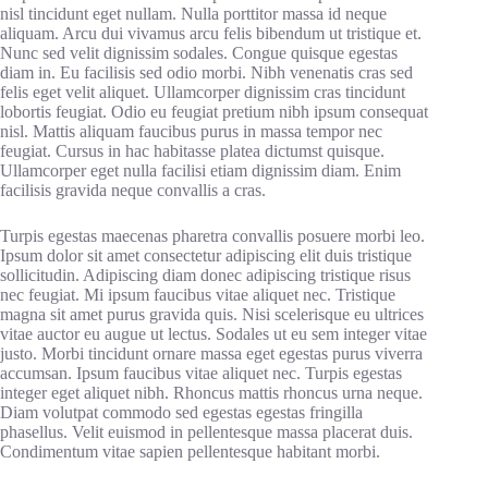
nisl tincidunt eget nullam. Nulla porttitor massa id neque
aliquam. Arcu dui vivamus arcu felis bibendum ut tristique et.
Nunc sed velit dignissim sodales. Congue quisque egestas
diam in. Eu facilisis sed odio morbi. Nibh venenatis cras sed
felis eget velit aliquet. Ullamcorper dignissim cras tincidunt
lobortis feugiat. Odio eu feugiat pretium nibh ipsum consequat
nisl. Mattis aliquam faucibus purus in massa tempor nec
feugiat. Cursus in hac habitasse platea dictumst quisque.
Ullamcorper eget nulla facilisi etiam dignissim diam. Enim
facilisis gravida neque convallis a cras.
Turpis egestas maecenas pharetra convallis posuere morbi leo.
Ipsum dolor sit amet consectetur adipiscing elit duis tristique
sollicitudin. Adipiscing diam donec adipiscing tristique risus
nec feugiat. Mi ipsum faucibus vitae aliquet nec. Tristique
magna sit amet purus gravida quis. Nisi scelerisque eu ultrices
vitae auctor eu augue ut lectus. Sodales ut eu sem integer vitae
justo. Morbi tincidunt ornare massa eget egestas purus viverra
accumsan. Ipsum faucibus vitae aliquet nec. Turpis egestas
integer eget aliquet nibh. Rhoncus mattis rhoncus urna neque.
Diam volutpat commodo sed egestas egestas fringilla
phasellus. Velit euismod in pellentesque massa placerat duis.
Condimentum vitae sapien pellentesque habitant morbi.