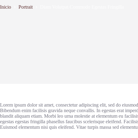
Inicio
Portrait
Diam Volutpat Commodo Egestas Fringilla
Lorem ipsum dolor sit amet, consectetur adipiscing elit, sed do eiusmod
Bibendum enim facilisis gravida neque convallis. In egestas erat imper
blandit aliquam etiam. Morbi leo urna molestie at elementum eu facilisi
egestas egestas fringilla phasellus faucibus scelerisque eleifend. Facilisis
Euismod elementum nisi quis eleifend. Vitae turpis massa sed element