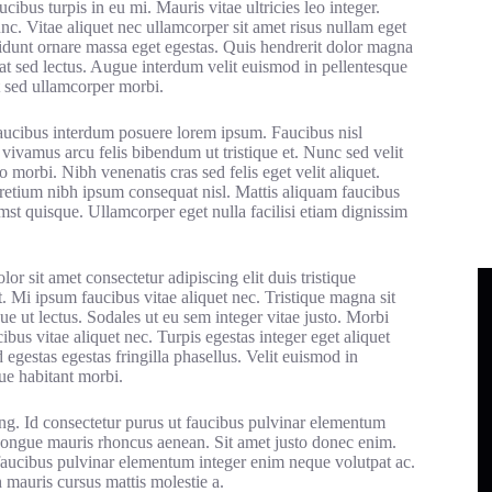
cibus turpis in eu mi. Mauris vitae ultricies leo integer.
c. Vitae aliquet nec ullamcorper sit amet risus nullam eget
cidunt ornare massa eget egestas. Quis hendrerit dolor magna
at sed lectus. Augue interdum velit euismod in pellentesque
t sed ullamcorper morbi.
faucibus interdum posuere lorem ipsum. Faucibus nisl
vivamus arcu felis bibendum ut tristique et. Nunc sed velit
 morbi. Nibh venenatis cras sed felis eget velit aliquet.
pretium nibh ipsum consequat nisl. Mattis aliquam faucibus
mst quisque. Ullamcorper eget nulla facilisi etiam dignissim
r sit amet consectetur adipiscing elit duis tristique
t. Mi ipsum faucibus vitae aliquet nec. Tristique magna sit
ue ut lectus. Sodales ut eu sem integer vitae justo. Morbi
bus vitae aliquet nec. Turpis egestas integer eget aliquet
estas egestas fringilla phasellus. Velit euismod in
ue habitant morbi.
ing. Id consectetur purus ut faucibus pulvinar elementum
 congue mauris rhoncus aenean. Sit amet justo donec enim.
Ut faucibus pulvinar elementum integer enim neque volutpat ac.
 mauris cursus mattis molestie a.