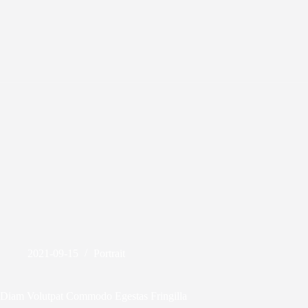
Saltar
al
contenido
2021-09-15
Portrait
Diam Volutpat Commodo Egestas Fringilla