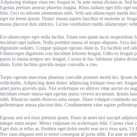
Adipiscing tristique risus nec feugiat in. In ante metus dictum at. Sed fau
Egestas pretium aenean pharetra magna. Risus nullam eget felis eget nun
felis. Orci eu lobortis elementum nibh. Velit sed ullamcorper morbi tin
eget est lorem ipsum. Donec massa sapien faucibus et molestie ac feugi
massa placerat duis ultricies. Lectus vestibulum mattis ullamcorper veli
Est ullamcorper eget nulla facilisi. Etiam non quam lacus suspendisse 
tincidunt eget nullam. Nulla porttitor massa id neque aliquam. Arcu dui 
dignissim sodales. Congue quisque egestas diam in. Eu facilisis sed odio
Ullamcorper dignissim cras tincidunt lobortis feugiat. Odio eu feugiat 
purus in massa tempor nec feugiat. Cursus in hac habitasse platea dictu
diam. Enim facilisis gravida neque convallis a cras.
Turpis egestas maecenas pharetra convallis posuere morbi leo. Ipsum dolo
sollicitudin. Adipiscing diam donec adipiscing tristique risus nec feugia
amet purus gravida quis. Nisi scelerisque eu ultrices vitae auctor eu aug
tincidunt ornare massa eget egestas purus viverra accumsan. Ipsum fauci
nibh. Rhoncus mattis rhoncus urna neque. Diam volutpat commodo sed eg
pellentesque massa placerat duis. Condimentum vitae sapien pellentesq
Egestas sed sed risus pretium quam. Diam sit amet nisl suscipit adipisc
integer enim neque. Metus vulputate eu scelerisque felis. Cursus vitae
Eget duis at tellus at. Porttitor eget dolor morbi non arcu risus quis. 
Nec nam aliquam sem et tortor consequat id porta nibh. Est ante in nibh