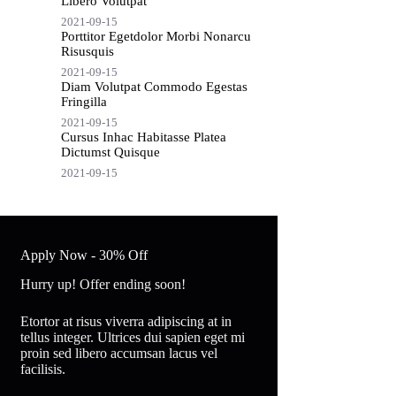
Libero Volutpat
2021-09-15
Porttitor Egetdolor Morbi Nonarcu
Risusquis
2021-09-15
Diam Volutpat Commodo Egestas
Fringilla
2021-09-15
Cursus Inhac Habitasse Platea
Dictumst Quisque
2021-09-15
Apply Now - 30% Off
Hurry up! Offer ending soon!
Etortor at risus viverra adipiscing at in
tellus integer. Ultrices dui sapien eget mi
proin sed libero accumsan lacus vel
facilisis.