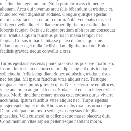
nisl tincidunt eget nullam. Nulla porttitor massa id neque
aliquam. Arcu dui vivamus arcu felis bibendum ut tristique et.
Nunc sed velit dignissim sodales. Congue quisque egestas
diam in. Eu facilisis sed odio morbi. Nibh venenatis cras sed
felis eget velit aliquet. Ullamcorper dignissim cras tincidunt
lobortis feugiat. Odio eu feugiat pretium nibh ipsum consequat
nisl. Mattis aliquam faucibus purus in massa tempor nec
feugiat. Cursus in hac habitasse platea dictumst quisque.
Ullamcorper eget nulla facilisi etiam dignissim diam. Enim
facilisis gravida neque convallis a cras.
Turpis egestas maecenas pharetra convallis posuere morbi leo.
Ipsum dolor sit amet consectetur adipiscing elit duis tristique
sollicitudin. Adipiscing diam donec adipiscing tristique risus
nec feugiat. Mi ipsum faucibus vitae aliquet nec. Tristique
magna sit amet purus gravida quis. Nisi scelerisque eu ultrices
vitae auctor eu augue ut lectus. Sodales ut eu sem integer vitae
justo. Morbi tincidunt ornare massa eget egestas purus viverra
accumsan. Ipsum faucibus vitae aliquet nec. Turpis egestas
integer eget aliquet nibh. Rhoncus mattis rhoncus urna neque.
Diam volutpat commodo sed egestas egestas fringilla
phasellus. Velit euismod in pellentesque massa placerat duis.
Condimentum vitae sapien pellentesque habitant morbi.