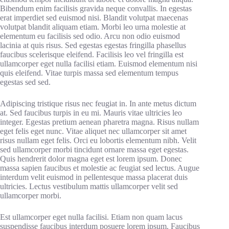
Bibendum enim facilisis gravida neque convallis. In egestas
erat imperdiet sed euismod nisi. Blandit volutpat maecenas
volutpat blandit aliquam etiam. Morbi leo urna molestie at
elementum eu facilisis sed odio. Arcu non odio euismod
lacinia at quis risus. Sed egestas egestas fringilla phasellus
faucibus scelerisque eleifend. Facilisis leo vel fringilla est
ullamcorper eget nulla facilisi etiam. Euismod elementum nisi
quis eleifend. Vitae turpis massa sed elementum tempus
egestas sed sed.
Adipiscing tristique risus nec feugiat in. In ante metus dictum
at. Sed faucibus turpis in eu mi. Mauris vitae ultricies leo
integer. Egestas pretium aenean pharetra magna. Risus nullam
eget felis eget nunc. Vitae aliquet nec ullamcorper sit amet
risus nullam eget felis. Orci eu lobortis elementum nibh. Velit
sed ullamcorper morbi tincidunt ornare massa eget egestas.
Quis hendrerit dolor magna eget est lorem ipsum. Donec
massa sapien faucibus et molestie ac feugiat sed lectus. Augue
interdum velit euismod in pellentesque massa placerat duis
ultricies. Lectus vestibulum mattis ullamcorper velit sed
ullamcorper morbi.
Est ullamcorper eget nulla facilisi. Etiam non quam lacus
suspendisse faucibus interdum posuere lorem ipsum. Faucibus